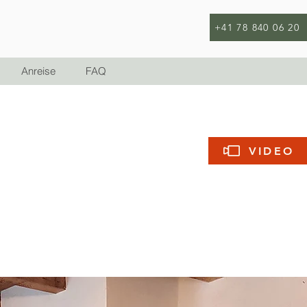
+41 78 840 06 20
Anreise
FAQ
VIDEO