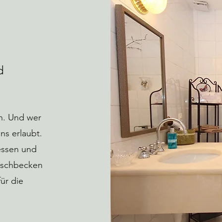
d
en. Und wer
ns erlaubt.
essen und
Waschbecken
ür die