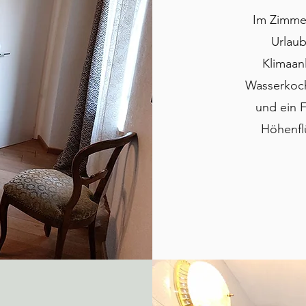
Im Zimmer
Urlaub
Klimaan
Wasserkoch
und ein F
Höhenfl