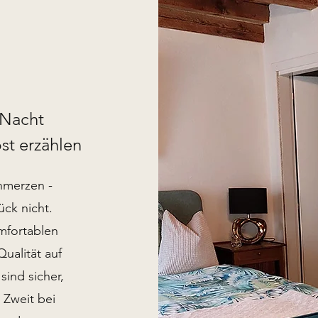
 Nacht
st erzählen
hmerzen -
ück nicht.
mfortablen
ualität auf
sind sicher,
 Zweit bei