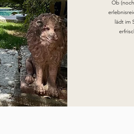
Ob (noch
erlebnisre
lädt i
erfris